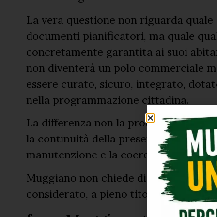
La vera questione non riguarda quale e
documenti pianificatori, ma quale qual
concretamente garantita ai suoi abita
non diventerà un polo commerciale m
essere curato, sicuro, integrato, dotato
nella programmazione cittadina.
La differenza non la produce un gran
la continuità della presenza amministra
manutenzione e la coerenza tra pianifi
Muggiano non chiede di diventare altr
considerato, a pieno titolo, parte della