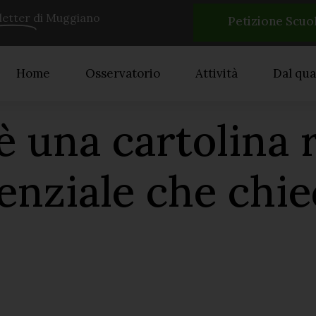
etter
di Muggiano
Petizione Scuo
Home
Osservatorio
Attività
Dal qua
 una cartolina r
denziale che chi