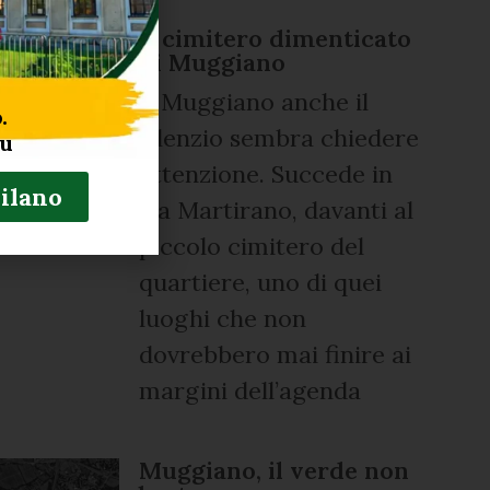
Il cimitero dimenticato
di Muggiano
A Muggiano anche il
.
silenzio sembra chiedere
tu
attenzione. Succede in
Milano
via Martirano, davanti al
piccolo cimitero del
quartiere, uno di quei
luoghi che non
dovrebbero mai finire ai
margini dell’agenda
Muggiano, il verde non