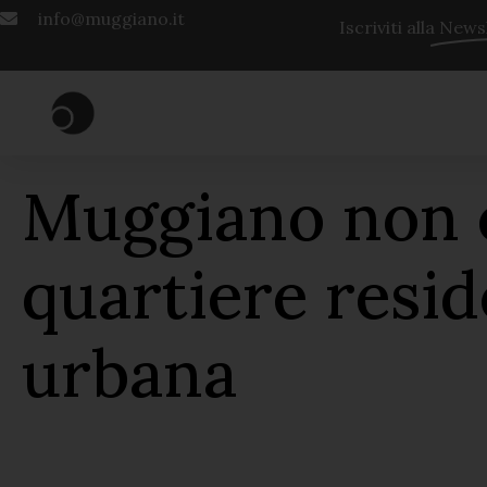
info@muggiano.it
Iscriviti alla
Newsl
Muggiano non è
quartiere resi
urbana