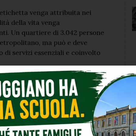
tichetta venga attribuita nei
ità della vita venga
nti. Un quartiere di 3.042 persone
etropolitano, ma può e deve
 di servizi essenziali e coinvolto
de progetto simbolico. La produce
tiva, la regolarità della
cazione e realtà quotidiana.
o da sé. Chiede di essere
 città.