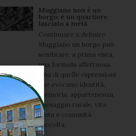
Muggiano non è un
borgo: è un quartiere
lasciato a metà
Continuare a definire
Muggiano un borgo può
sembrare, a prima vista,
una formula affettuosa.
Una di quelle espressioni
che evocano identità,
memoria, appartenenza,
paesaggio rurale, vita
lenta e comunità
raccolta.