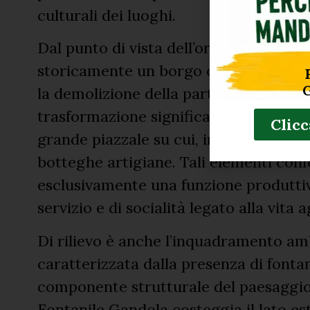
culturali dei luoghi.
Dal punto di vista dell’organizzazione 
storicamente un borgo cascinale ampio
la demolizione della parte centrale l
trasformazione significativa dell’impia
Clicc
grande piazzale su cui, in passato, si 
botteghe artigiane. Tali elementi con
esclusivamente una funzione produtti
servizio e di socialità legato alla vita a
Di rilievo è anche l’inquadramento amb
caratterizzata dalla presenza di fonta
componente strutturale del paesaggio 
Fontanile Gandola costeggia il lato est