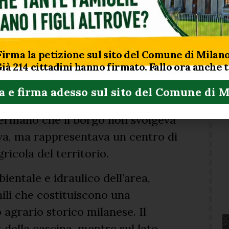
insediativa, Cascina Assiano è stata
 e articolato. Negli anni Settanta,
Firma la petizione sul sito del Comune di Milano
Già
214
cittadini hanno firmato. Fallo ora anche 
ungo via Cusago ha determinato una
nto originario, lasciando un
a e firma adesso sul sito del Comune di 
affacciavano anche un’osteria e
fermano che il borgo non svolgeva
va, ma rappresentava un centro di
gricola del territorio.
ientale e idraulico dell’area,
nili che costituiscono una
agrario storico milanese. Il
 della cascina, mentre sul lato