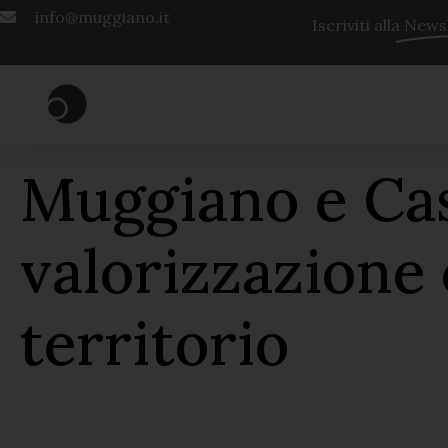
info@muggiano.it
Iscriviti alla
Newsl
Muggiano e Casc
valorizzazione 
territorio