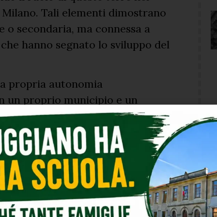
i Milano. Tali elementi dimostrano
le o secondaria, ma connessa a
e che hanno segnato lo sviluppo del
na propria autonomia
n un proprio municipio e un
ne. Successivamente, nel corso
ogressivo processo di accorpamento
del 1841 a Muggiano, all’annessione
e, all’annessione di Baggio a Milano
e e istituzionale ha consentito
 contribuito, nel tempo, a una
tto alle specificità storiche e