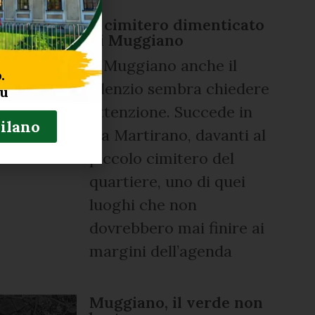
Il cimitero dimenticato
di Muggiano
A Muggiano anche il
.
silenzio sembra chiedere
tu
attenzione. Succede in
Milano
via Martirano, davanti al
piccolo cimitero del
quartiere, uno di quei
luoghi che non
dovrebbero mai finire ai
margini dell’agenda
Muggiano, il verde non