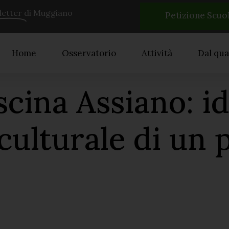
etter
di Muggiano
Petizione Scuo
Home
Osservatorio
Attività
Dal qua
ina Assiano: id
culturale di un 