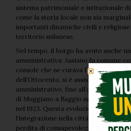
sistema patrimoniale e istituzionale d
come la storia locale non sia margina
importanti dinamiche civili e religios
territorio milanese.
Nel tempo, il borgo ha avuto anche u
amministrativa: Assiano fu comune co
console che ne curava l’amministrazio
dell’Ottocento, si è assistito a un pr
amministrativo, fino all’aggregazione 
di Muggiano a Baggio nel 1869 e, infin
nel 1923. Questa evoluzione territorial
l’integrazione nella città, ma ha anche
perdita di consapevolezza diffusa rispe