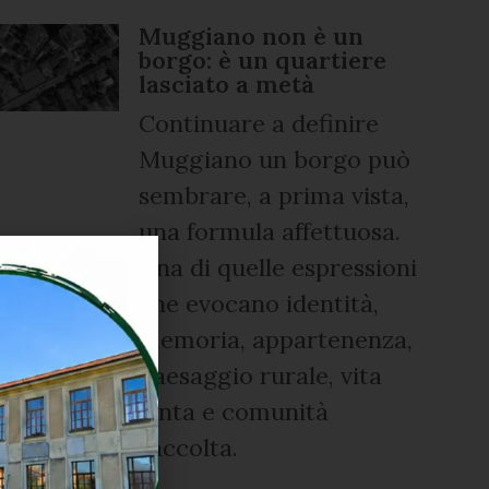
Muggiano non è un
borgo: è un quartiere
lasciato a metà
Continuare a definire
Muggiano un borgo può
sembrare, a prima vista,
una formula affettuosa.
Una di quelle espressioni
che evocano identità,
memoria, appartenenza,
paesaggio rurale, vita
lenta e comunità
raccolta.