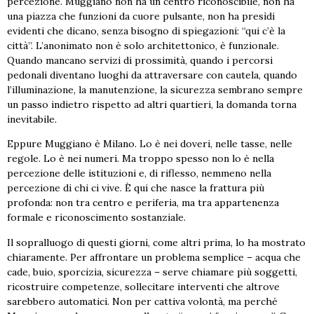
percezione. Muggiano non ha un centro riconoscibile, non ha
una piazza che funzioni da cuore pulsante, non ha presìdi
evidenti che dicano, senza bisogno di spiegazioni: “qui c’è la
città”. L’anonimato non è solo architettonico, è funzionale.
Quando mancano servizi di prossimità, quando i percorsi
pedonali diventano luoghi da attraversare con cautela, quando
l’illuminazione, la manutenzione, la sicurezza sembrano sempre
un passo indietro rispetto ad altri quartieri, la domanda torna
inevitabile.
Eppure Muggiano è Milano. Lo è nei doveri, nelle tasse, nelle
regole. Lo è nei numeri. Ma troppo spesso non lo è nella
percezione delle istituzioni e, di riflesso, nemmeno nella
percezione di chi ci vive. È qui che nasce la frattura più
profonda: non tra centro e periferia, ma tra appartenenza
formale e riconoscimento sostanziale.
Il sopralluogo di questi giorni, come altri prima, lo ha mostrato
chiaramente. Per affrontare un problema semplice – acqua che
cade, buio, sporcizia, sicurezza – serve chiamare più soggetti,
ricostruire competenze, sollecitare interventi che altrove
sarebbero automatici. Non per cattiva volontà, ma perché