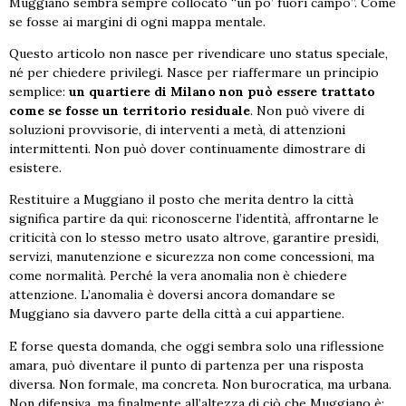
Muggiano sembra sempre collocato “un po’ fuori campo”. Come
se fosse ai margini di ogni mappa mentale.
Questo articolo non nasce per rivendicare uno status speciale,
né per chiedere privilegi. Nasce per riaffermare un principio
semplice:
un quartiere di Milano non può essere trattato
come se fosse un territorio residuale
. Non può vivere di
soluzioni provvisorie, di interventi a metà, di attenzioni
intermittenti. Non può dover continuamente dimostrare di
esistere.
Restituire a Muggiano il posto che merita dentro la città
significa partire da qui: riconoscerne l’identità, affrontarne le
criticità con lo stesso metro usato altrove, garantire presìdi,
servizi, manutenzione e sicurezza non come concessioni, ma
come normalità. Perché la vera anomalia non è chiedere
attenzione. L’anomalia è doversi ancora domandare se
Muggiano sia davvero parte della città a cui appartiene.
E forse questa domanda, che oggi sembra solo una riflessione
amara, può diventare il punto di partenza per una risposta
diversa. Non formale, ma concreta. Non burocratica, ma urbana.
Non difensiva, ma finalmente all’altezza di ciò che Muggiano è: