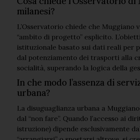
Cosa chiede l’Osservatorio di 
milanesi?
L’Osservatorio chiede che Muggiano 
“ambito di progetto” esplicito. L’obiet
istituzionale basato sui dati reali per
dal potenziamento dei trasporti alla cr
socialità, superando la logica della ge
In che modo l’assenza di servi
urbana?
La disuguaglianza urbana a Muggiano 
dal “non fare”. Quando l’accesso ai diri
istruzione) dipende esclusivamente dal
“arrangiarsi” o spostarsi altrove, si cre