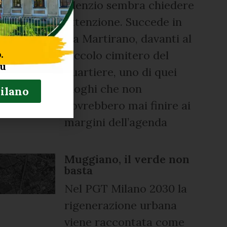
silenzio sembra chiedere
attenzione. Succede in
via Martirano, davanti al
.
piccolo cimitero del
tu
quartiere, uno di quei
luoghi che non
Milano
dovrebbero mai finire ai
margini dell’agenda
Muggiano, il verde non
basta
Nel PGT Milano 2030 la
rigenerazione urbana
viene raccontata come