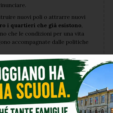
rinunciare.
struire nuovi poli o attrarre nuovi
ro i quartieri che già esistono
,
o che le condizioni per una vita
gono accompagnate dalle politiche
u questa linea: rendere visibili i
aprire spazi di confronto senza
disuguaglianza urbana non nasce
ù semplicemente, dal non fare.
ammazione dei Servizi