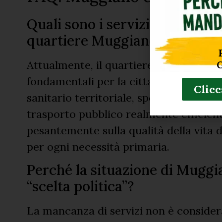
Quali sono i servizi essenzial
quartiere Muggiano?
Attualmente, il quartiere Muggiano so
fondamentali per la cittadinanza, tra 
Clicc
sanitario territoriale, sportelli comun
trasporto pubblico realmente efficient
pesantemente sulla qualità della vita de
per ogni necessità primaria.
Perché la situazione di Muggi
“scelta politica”?
La mancanza di servizi non è considera