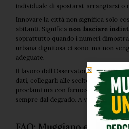
individuale di spostarsi, arrangiarsi o 
Innovare la città non significa solo co
abitanti. Significa
non lasciare indiet
soprattutto quando i numeri dimostran
urbana dignitosa ci sono, ma non ven
adeguate.
Il lavoro dell’Osservatorio continuerà s
dati, collegarli alle scelte pubbliche, 
proclami ma con fermezza. Perché la 
sempre dal degrado. A volte nasce, pi
FAQ: Muggiano e la Progr