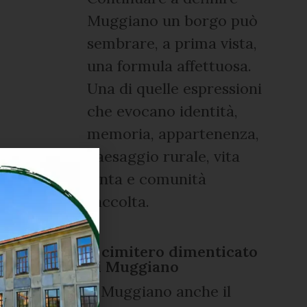
Muggiano un borgo può
sembrare, a prima vista,
una formula affettuosa.
Una di quelle espressioni
che evocano identità,
memoria, appartenenza,
paesaggio rurale, vita
lenta e comunità
raccolta.
Il cimitero dimenticato
di Muggiano
A Muggiano anche il