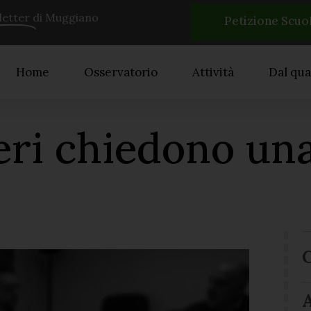
etter
di Muggiano
Petizione Scuo
Home
Osservatorio
Attività
Dal qua
i chiedono una 
A