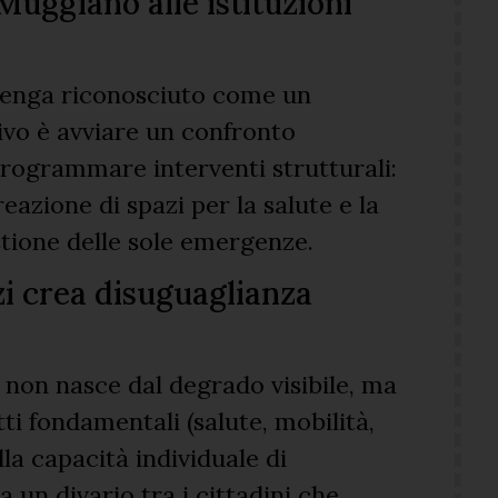
Muggiano alle istituzioni
venga riconosciuto come un
tivo è avviare un confronto
 programmare interventi strutturali:
eazione di spazi per la salute e la
stione delle sole emergenze.
zi crea disuguaglianza
non nasce dal degrado visibile, ma
tti fondamentali (salute, mobilità,
la capacità individuale di
a un divario tra i cittadini che