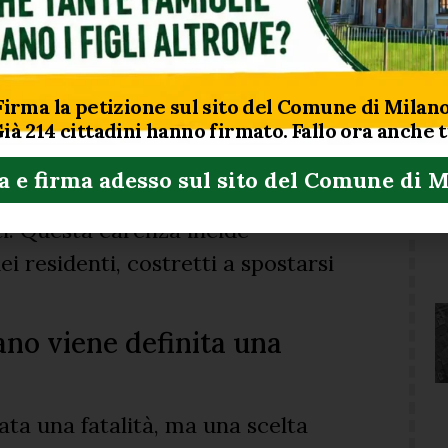
i che mancano oggi nel
Firma la petizione sul sito del Comune di Milano
ffre della mancanza di presidi
Già
214
cittadini hanno firmato. Fallo ora anche 
cui una farmacia, un presidio
a e firma adesso sul sito del Comune di 
ali decentrati e collegamenti di
i. Questa carenza incide
i residenti, costretti a spostarsi
ano viene definita una
ta una fatalità, ma una scelta