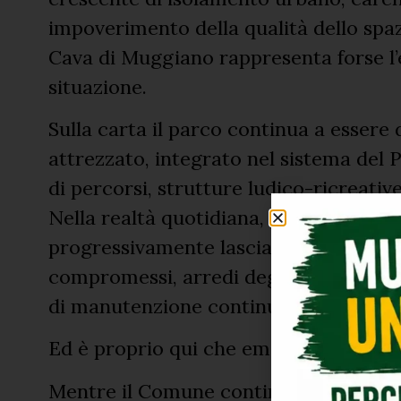
impoverimento della qualità dello spaz
Cava di Muggiano rappresenta forse l
situazione.
Sulla carta il parco continua a essere
attrezzato, integrato nel sistema del 
di percorsi, strutture ludico-ricreative
Nella realtà quotidiana, invece, ciò ch
progressivamente lasciato all’incuria:
compromessi, arredi degradati, strutt
di manutenzione continuativa.
Ed è proprio qui che emerge la contra
Mentre il Comune continua a parlare di