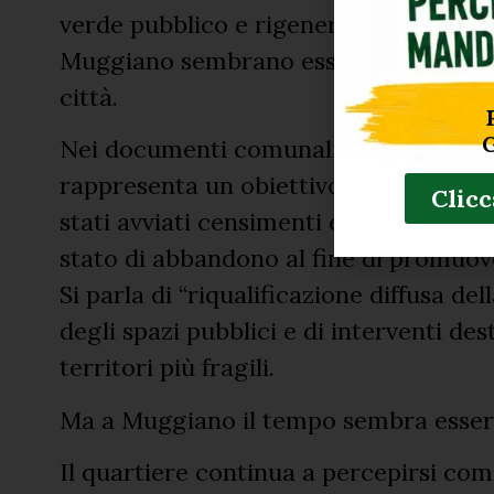
verde pubblico e rigenerazione delle pe
Muggiano sembrano essere usciti dal pe
città.
Nei documenti comunali si legge che i
rappresenta un obiettivo strategico d
Clicc
stati avviati censimenti e mappature pe
stato di abbandono al fine di promuov
Si parla di “riqualificazione diffusa de
degli spazi pubblici e di interventi des
territori più fragili.
Ma a Muggiano il tempo sembra esser
Il quartiere continua a percepirsi com