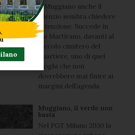
A Muggiano anche il
silenzio sembra chiedere
attenzione. Succede in
.
via Martirano, davanti al
tu
piccolo cimitero del
Milano
quartiere, uno di quei
luoghi che non
dovrebbero mai finire ai
margini dell’agenda
Muggiano, il verde non
basta
Nel PGT Milano 2030 la