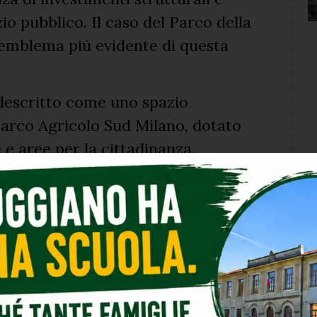
io pubblico. Il caso del Parco della
’emblema più evidente di questa
 descritto come uno spazio
Parco Agricolo Sud Milano, dotato
 e aree per la cittadinanza.
e i cittadini incontrano è un luogo
 vegetazione incontrollata, percorsi
ure deteriorate e assenza evidente
ddizione più profonda.
 qualità urbana, sostenibilità,