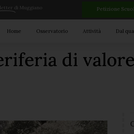
etter
di Muggiano
Petizione Scuo
Home
Osservatorio
Attività
Dal qua
riferia di valor