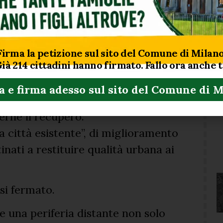
riferie, interi territori come
rimetro delle priorità reali della
Firma la petizione sul sito del Comune di Milano
Già
214
cittadini hanno firmato. Fallo ora anche 
l contrasto al degrado urbano
ell’amministrazione e che sono
a e firma adesso sul sito del Comune di 
r individuare edifici e aree in
erne il recupero.
lla città esistente”, di miglioramento
tinati a restituire qualità urbana ai
si fermato.
e una periferia distante non solo