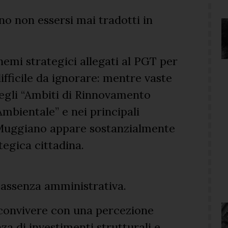
o non essersi mai tradotti in
hemi strategici allegati al PGT per
fficile da ignorare: mentre vaste
negli “Ambiti di Rinnovamento
Ambientale” e nei principali
, Muggiano appare sostanzialmente
egica cittadina.
a assenza amministrativa.
 convivere con una percezione
a di investimenti strutturali e