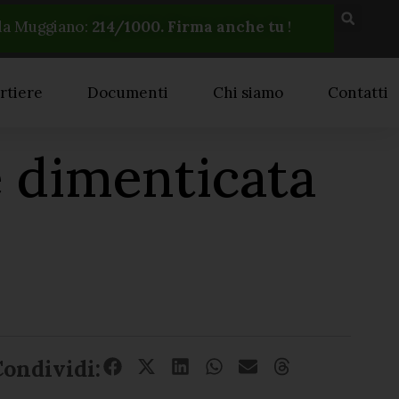
la Muggiano:
214
/1000. Firma anche tu
!
rtiere
Documenti
Chi siamo
Contatti
e dimenticata
Condividi: