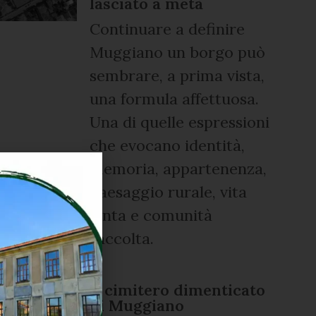
lasciato a metà
Continuare a definire
Muggiano un borgo può
sembrare, a prima vista,
una formula affettuosa.
Una di quelle espressioni
che evocano identità,
memoria, appartenenza,
paesaggio rurale, vita
lenta e comunità
raccolta.
Il cimitero dimenticato
di Muggiano